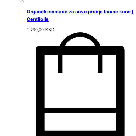
Organski šampon za suvo pranje tamne kose |
Centifolia
1.790,
00
RSD