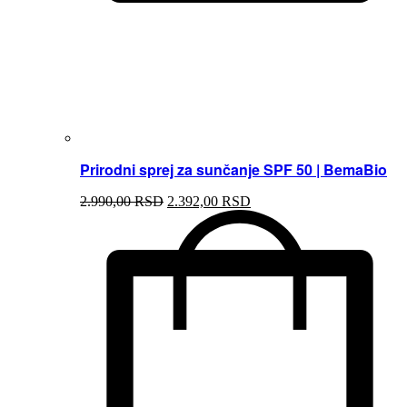
Prirodni sprej za sunčanje SPF 50 | BemaBio
2.990,00
RSD
2.392,00
RSD