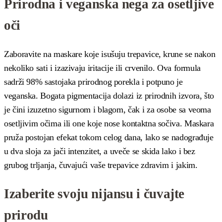
Prirodna i veganska nega za osetljive
oči
Zaboravite na maskare koje isušuju trepavice, krune se nakon
nekoliko sati i izazivaju iritacije ili crvenilo. Ova formula
sadrži 98% sastojaka prirodnog porekla i potpuno je
veganska. Bogata pigmentacija dolazi iz prirodnih izvora, što
je čini izuzetno sigurnom i blagom, čak i za osobe sa veoma
osetljivim očima ili one koje nose kontaktna sočiva. Maskara
pruža postojan efekat tokom celog dana, lako se nadograđuje
u dva sloja za jači intenzitet, a uveče se skida lako i bez
grubog trljanja, čuvajući vaše trepavice zdravim i jakim.
Izaberite svoju nijansu i čuvajte
prirodu