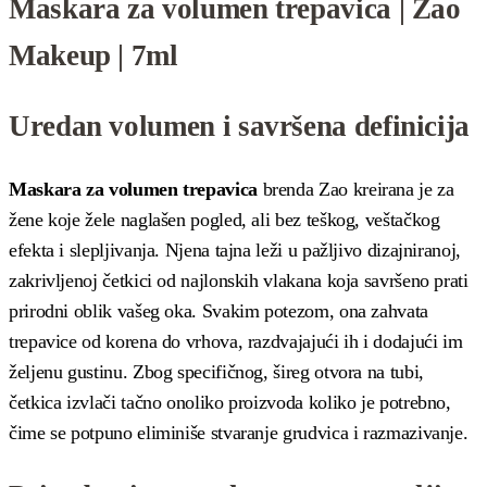
Maskara za volumen trepavica | Zao
Makeup | 7ml
Uredan volumen i savršena definicija
Maskara za volumen trepavica
brenda Zao kreirana je za
žene koje žele naglašen pogled, ali bez teškog, veštačkog
efekta i slepljivanja. Njena tajna leži u pažljivo dizajniranoj,
zakrivljenoj četkici od najlonskih vlakana koja savršeno prati
prirodni oblik vašeg oka. Svakim potezom, ona zahvata
trepavice od korena do vrhova, razdvajajući ih i dodajući im
željenu gustinu. Zbog specifičnog, šireg otvora na tubi,
četkica izvlači tačno onoliko proizvoda koliko je potrebno,
čime se potpuno eliminiše stvaranje grudvica i razmazivanje.