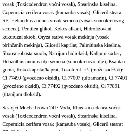
vosak (Toxicodendron voćni vosak), Stearinska kiselina,
Copernicia cerifera vosak (karnauba vosak), Gliceril stearat
SE, Helianthus annuus vosak semena (vosak suncokretovog
semena), Pentilen glikol, Kokos alkani, Hidrolizovani
kukuruzni skrob, Oryza sativa vosak mekinja (vosak
pirinčanih mekinja), Gliceril kaprilat, Palmitinska kiselina,
Shorea robusta smola, Natrijum hidroksid, Kalijum sorbat,
Helianthus annuus ulje semena (suncokretovo ulje), Ksantan
guma, Koko-kaprilat/kaprat, Tokoferol. +/- (može sadržati):
Ci 77499 (gvozdeno oksidi), Ci 77007 (ultramarin), Ci 77491
(gvozdeno oksidi), Ci 77492 (gvozdeno oksidi), Ci 77891
(titanijum dioksid).
Sastojci Mocha brown 241: Voda, Rhus succedanea voćni
vosak (Toxicodendron voćni vosak), Stearinska kiselina,
Copernicia cerifera vosak (karnauba vosak), Gliceril stearat