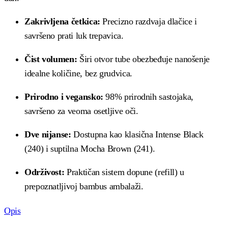
Zakrivljena četkica:
Precizno razdvaja dlačice i
savršeno prati luk trepavica.
Čist volumen:
Širi otvor tube obezbeđuje nanošenje
idealne količine, bez grudvica.
Prirodno i vegansko:
98% prirodnih sastojaka,
savršeno za veoma osetljive oči.
Dve nijanse:
Dostupna kao klasična Intense Black
(240) i suptilna Mocha Brown (241).
Održivost:
Praktičan sistem dopune (refill) u
prepoznatljivoj bambus ambalaži.
Opis