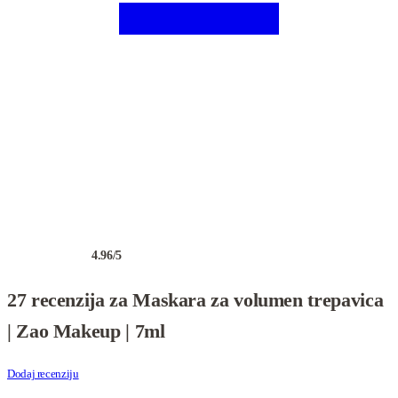
4.96
/5
Ocenjeno
27
4.96
od 5 na osnovu
ocena kupaca
27 recenzija za
Maskara za volumen trepavica
| Zao Makeup | 7ml
Dodaj recenziju