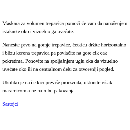
Maskara za volumen trepavica pomoći će vam da nanošenjem
istaknete oko i vizuelno ga uvećate.
Nanesite prvo na gornje trepavice, četkicu držite horizontalno
i blizu korena trepavica pa povlačite na gore cik cak
pokretima. Ponovite na spoljašnjem uglu oka da vizuelno
uvećate oko ili na centralnom delu za otvoreniji pogled.
Ukoliko je na četkici previše proizvoda, uklonite višak
maramicom a ne na rubu pakovanja.
Sastojci