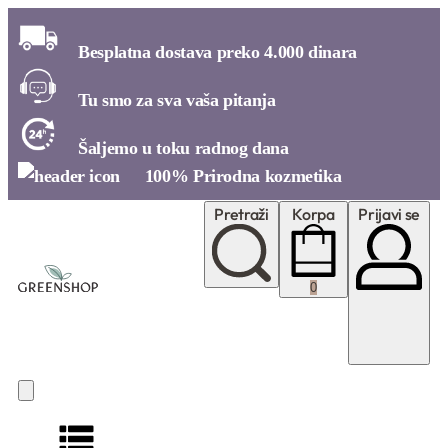
Besplatna dostava preko 4.000 dinara​
Tu smo za sva vaša pitanja​
Šaljemo u toku radnog dana​
100% Prirodna kozmetika​
Pretraži
Korpa
Prijavi se
0