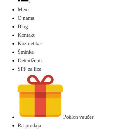
Meni
O nama
Blog
Kontakt
Kozmetika
Šminka
Deterdženti
SPF za lice
Poklon vaučer
Rasprodaja