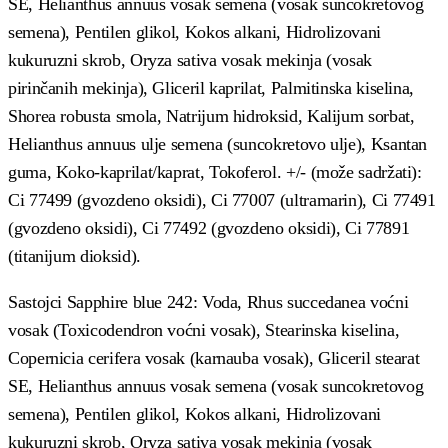
SE, Helianthus annuus vosak semena (vosak suncokretovog
semena), Pentilen glikol, Kokos alkani, Hidrolizovani
kukuruzni skrob, Oryza sativa vosak mekinja (vosak
pirinčanih mekinja), Gliceril kaprilat, Palmitinska kiselina,
Shorea robusta smola, Natrijum hidroksid, Kalijum sorbat,
Helianthus annuus ulje semena (suncokretovo ulje), Ksantan
guma, Koko-kaprilat/kaprat, Tokoferol. +/- (može sadržati):
Ci 77499 (gvozdeno oksidi), Ci 77007 (ultramarin), Ci 77491
(gvozdeno oksidi), Ci 77492 (gvozdeno oksidi), Ci 77891
(titanijum dioksid).
Sastojci Sapphire blue 242: Voda, Rhus succedanea voćni
vosak (Toxicodendron voćni vosak), Stearinska kiselina,
Copernicia cerifera vosak (karnauba vosak), Gliceril stearat
SE, Helianthus annuus vosak semena (vosak suncokretovog
semena), Pentilen glikol, Kokos alkani, Hidrolizovani
kukuruzni skrob, Oryza sativa vosak mekinja (vosak