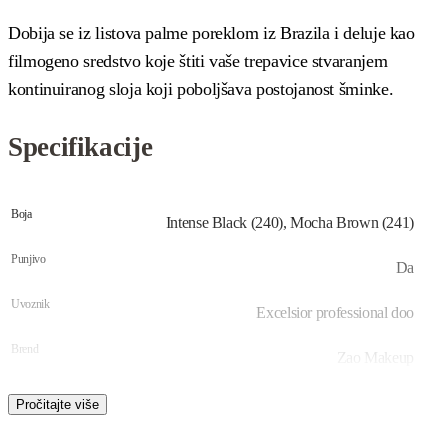
Dobija se iz listova palme poreklom iz Brazila i deluje kao
filmogeno sredstvo koje štiti vaše trepavice stvaranjem
kontinuiranog sloja koji poboljšava postojanost šminke.
Specifikacije
Boja
Intense Black (240), Mocha Brown (241)
Punjivo
Da
Uvoznik
Excelsior professional doo
Brend
Zao Makeup
Zapremina
7 ml