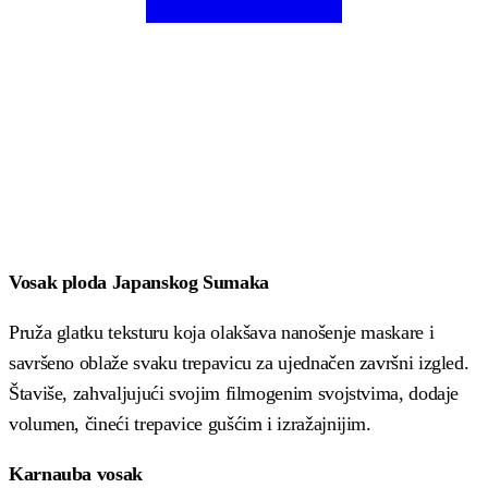
Vosak ploda Japanskog Sumaka
Pruža glatku teksturu koja olakšava nanošenje maskare i
savršeno oblaže svaku trepavicu za ujednačen završni izgled.
Štaviše, zahvaljujući svojim filmogenim svojstvima, dodaje
volumen, čineći trepavice gušćim i izražajnijim.
Karnauba vosak