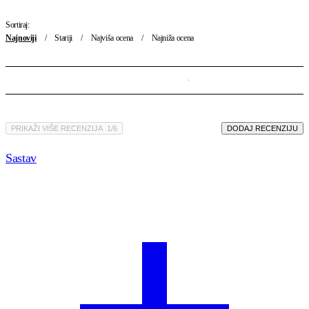
Sortiraj:
Najnoviji
Stariji
Najviša ocena
Najniža ocena
PRIKAŽI VIŠE RECENZIJA
/
DODAJ RECENZIJU
Sastav