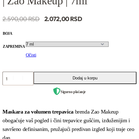
| Zao Makeup | 7ml
2.590,
00
RSD
2.072,
00
RSD
BOJA
ZAPREMINA
Očisti
Dodaj u korpu
Sigurno plaćanje
Maskara za volumen trepavica
brenda Zao Makeup
obogaćuje vaš pogled i čini trepavice gušćim, izduženijim i
savršeno definisanim, pružajući predivan izgled koji traje ceo
dan.