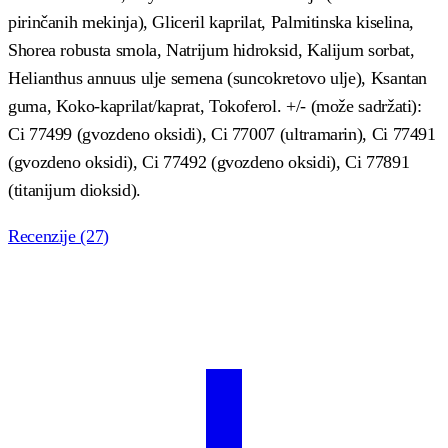
pirinčanih mekinja), Gliceril kaprilat, Palmitinska kiselina,
Shorea robusta smola, Natrijum hidroksid, Kalijum sorbat,
Helianthus annuus ulje semena (suncokretovo ulje), Ksantan
guma, Koko-kaprilat/kaprat, Tokoferol. +/- (može sadržati):
Ci 77499 (gvozdeno oksidi), Ci 77007 (ultramarin), Ci 77491
(gvozdeno oksidi), Ci 77492 (gvozdeno oksidi), Ci 77891
(titanijum dioksid).
Recenzije (27)
Ocenjeno
27
4.96
od 