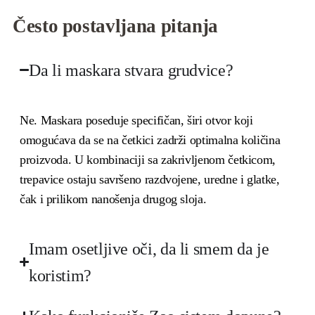
Često postavljana pitanja
Da li maskara stvara grudvice?
Ne. Maskara poseduje specifičan, širi otvor koji
omogućava da se na četkici zadrži optimalna količina
proizvoda. U kombinaciji sa zakrivljenom četkicom,
trepavice ostaju savršeno razdvojene, uredne i glatke,
čak i prilikom nanošenja drugog sloja.
Imam osetljive oči, da li smem da je
koristim?