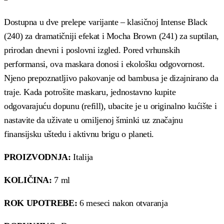
Dostupna u dve prelepe varijante – klasičnoj Intense Black
(240) za dramatičniji efekat i Mocha Brown (241) za suptilan,
prirodan dnevni i poslovni izgled. Pored vrhunskih
performansi, ova maskara donosi i ekološku odgovornost.
Njeno prepoznatljivo pakovanje od bambusa je dizajnirano da
traje. Kada potrošite maskaru, jednostavno kupite
odgovarajuću dopunu (refill), ubacite je u originalno kućište i
nastavite da uživate u omiljenoj šminki uz značajnu
finansijsku uštedu i aktivnu brigu o planeti.
PROIZVODNJA:
Italija
KOLIČINA:
7 ml
ROK UPOTREBE:
6 meseci nakon otvaranja