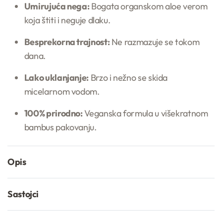
Umirujuća nega:
Bogata organskom aloe verom
koja štiti i neguje dlaku.
Besprekorna trajnost:
Ne razmazuje se tokom
dana.
Lako uklanjanje:
Brzo i nežno se skida
micelarnom vodom.
100% prirodno:
Veganska formula u višekratnom
bambus pakovanju.
Opis
Sastojci