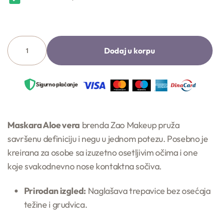
Dodaj u korpu
Sigurno plaćanje
Maskara Aloe vera
brenda Zao Makeup pruža
savršenu definiciju i negu u jednom potezu. Posebno je
kreirana za osobe sa izuzetno osetljivim očima i one
koje svakodnevno nose kontaktna sočiva.
Prirodan izgled:
Naglašava trepavice bez osećaja
težine i grudvica.