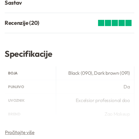
Sastav
Recenzije (20)
Ocenjeno
20
4.95
od 5 na osno
Specifikacije
Black (090), Dark brown (091)
BOJA
Da
PUNJIVO
Excelsior professional doo
UVOZNIK
Zao Makeup
BREND