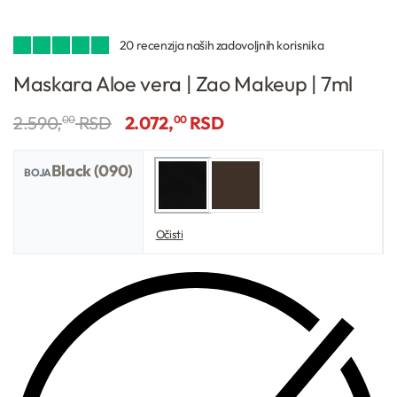
20
Ocenjeno
20
4.95
od 5 na osnovu
ocena kupaca
Maskara Aloe vera | Zao Makeup | 7ml
2.590,
RSD
2.072,
RSD
00
00
Black (090)
BOJA
Očisti