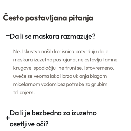
Često postavljana pitanja
Da li se maskara razmazuje?
Ne. Iskustva naših korisnica potvrđuju da je
maskara izuzetno postojana, ne ostavlja tamne
krugove ispod očiju i ne truni se. Istovremeno,
uveče se veoma lako i brzo uklanja blagom
micelarnom vodom bez potrebe za grubim
trljanjem.
Da li je bezbedna za izuzetno
osetljive oči?