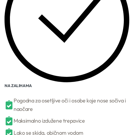
NA ZALIHAMA
Pogodna za osetljive oči i osobe koje nose sočiva i
naočare
Maksimalno izdužene trepavice
Lako se skida, običnom vodom