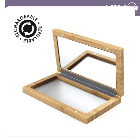
Besplatna dostava preko 4.000 dinara​
Poklon vaučer
Organski šampon za
Olovka za us
suvo pranje tamne
obraze
kose | Centifolia
3.000,
00
RSD
1.690,
00
RS
20.000,
00
RSD
1.790,
00
RSD
1.352,
00
RS