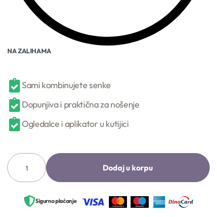
NA ZALIHAMA
Sami kombinujete senke
Dopunjiva i praktična za nošenje
Ogledalce i aplikator u kutijici
Dodaj u korpu
Sigurno plaćanje