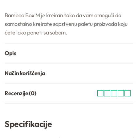
Bamboo Box M je kreiran tako da vam omogući da
samostalno kreirate sopstvenu paletu proizvoda koju
ćete lako poneti sa sobom.
Opis
Način korišćenja
Recenzije (0)
Ocenjeno sa
0
od 5
Specifikacije