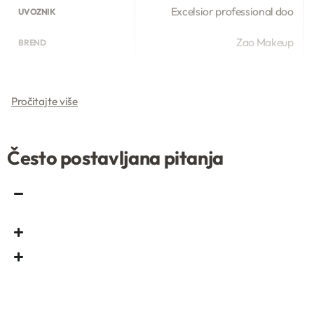
Excelsior professional doo
UVOZNIK
Zao Makeup
BREND
Često postavljana pitanja