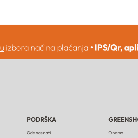
ju
izbora načina plaćanja
• IPS/Qr, apl
PODRŠKA
GREENSH
Gde nas naći
O nama