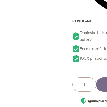
NA ZALIHAMA
Dubinska hidra
buteru
Formira zaštitni
100% prirodna,
Sigurno plaća