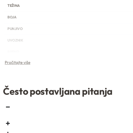
TEŽINA
BOJA
PUNJIVO
UVOZNIK
BREND
TEŽINA
Često postavljana pitanja