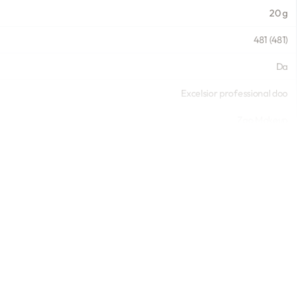
20 g
481 (481)
Da
Excelsior professional doo
Zao Makeup
3,5 g