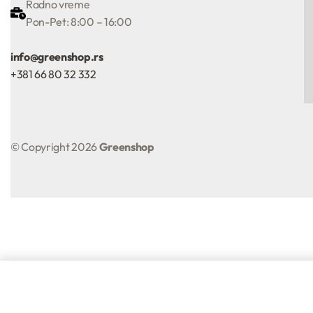
Radno vreme
Pon-Pet: 8:00 – 16:00
info@greenshop.rs
+381 66 80 32 332
© Copyright 2026
Greenshop
Balzam za usne u stiku