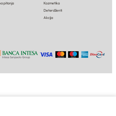
a pitanja
Kozmetika
Deterdženti
Akcija
2.190,
00
RSD
1.752,
00
RSD
IZABERITE BOJU