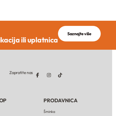
Saznajte više
ikacija ili uplatnica
Zapratite nas
OP
PRODAVNICA
Šminka