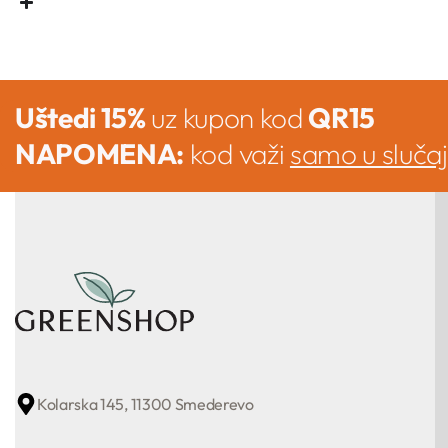
Uštedi 15%
uz kupon kod
QR15
NAPOMENA:
kod važi
samo u sluča
Kolarska 145, 11300 Smederevo