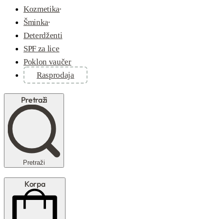
Kozmetika
Šminka
Deterdženti
SPF za lice
Poklon vaučer
Rasprodaja
Pretraži
Pretraži
Korpa