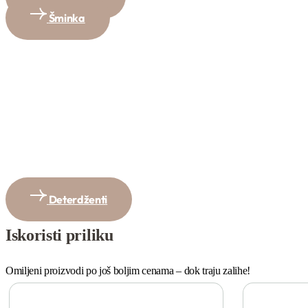
Šminka
Deterdženti
Iskoristi priliku
Omiljeni proizvodi po još boljim cenama – dok traju zalihe!