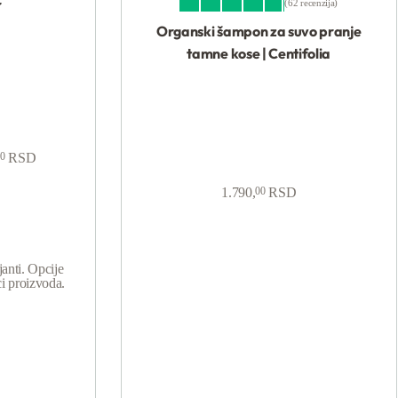
r
62 recenzija
Ocenjeno sa
4.82
od 5
Organski šampon za suvo pranje
tamne kose | Centifolia
0
RSD
1.790,
00
RSD
anti. Opcije
ci proizvoda.