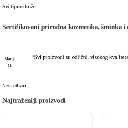
Svi tipovi kože
Sertifikovani prirodna kozmetika, šminka i d
“Svi proizvodi su odlični, visokog kvalitet
Marija
O.
Nezaobilazno
Najtraženiji proizvodi