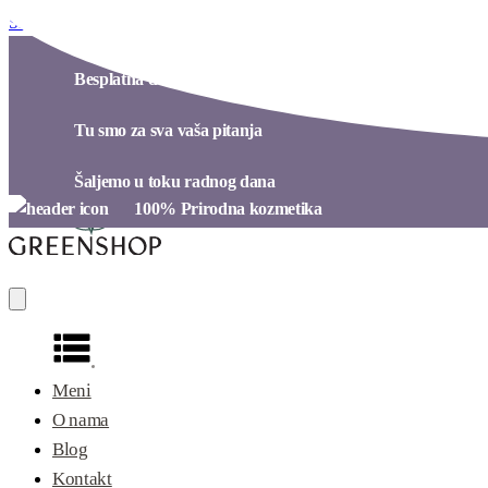
Skip to content
Besplatna dostava preko 4.000 dinara​
Tu smo za sva vaša pitanja​
Šaljemo u toku radnog dana​
100% Prirodna kozmetika​
Meni
O nama
Blog
Kontakt