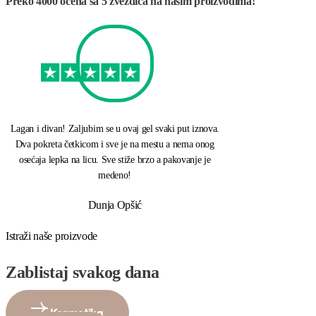
Preko 4000 ocena sa 5 zvezdica na našim proizvodima!
Kupi
Lagan i divan! Zaljubim se u ovaj gel svaki put iznova.
Dva pokreta četkicom i sve je na mestu a nema onog
osećaja lepka na licu. Sve stiže brzo a pakovanje je
medeno!
Dunja Opšić
Istraži naše proizvode
Zablistaj svakog dana
Kozmetika