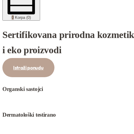
0
Korpa (0)
Sertifikovana
prirodna kozmeti
i
eko proizvodi
Istraži ponudu
Organski sastojci
Dermatološki testirano