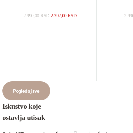
2.990,00
RSD
2.392,00
RSD
2.99
Pogledaj sve
Iskustvo koje
ostavlja utisak