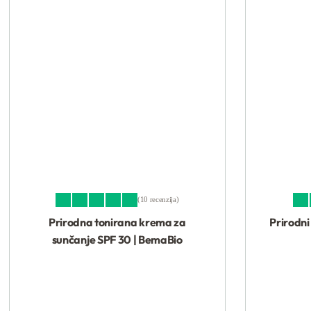
10 recenzija
Ocenjeno sa
5.00
od 5
Ocenj
Prirodna tonirana krema za
Prirodni
sunčanje SPF 30 | BemaBio