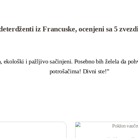
eterdženti iz Francuske, ocenjeni sa 5 zvezdi
a, ekološki i pažljivo sačinjeni. Posebno bih želela da p
potrošačima! Divni ste!”