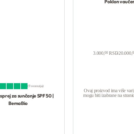
Poklon vauče
3.000,
00
RSD
20.000,
0
9 recenzija
Ovaj proizvod ima više varij
eno sa
5.00
od 5
 sprej za sunčanje SPF 50 |
mogu biti izabrane na strani
BemaBio